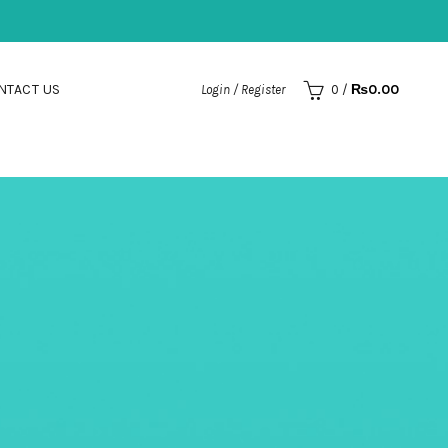
NTACT US
₨
0.00
Login / Register
0
/